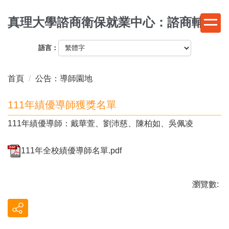
跳
真理大學諮商衛保就業中心：諮商輔導
到
主
要
語言：
內
容
首頁
公告：導師園地
區
111年績優導師獲獎名單
111年績優導師：戴華萱、劉沛慈、陳柏如、吳佩凌
111年全校績優導師名單.pdf
瀏覽數: