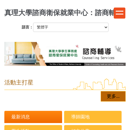
跳
真理大學諮商衛保就業中心：諮商輔導
到
主
要
語言：
內
容
區
活動主打星
更多...
最新消息
導師園地