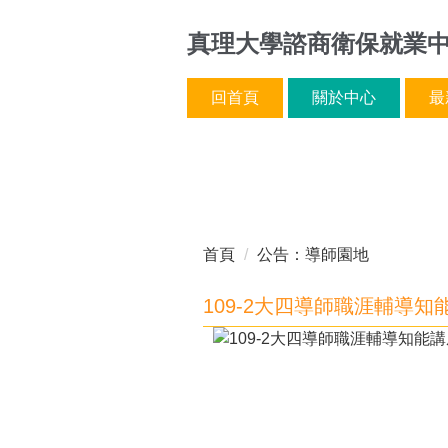
跳
真理大學諮商衛保就業
到
主
要
回首頁
關於中心
最
內
容
區
首頁
公告：導師園地
109-2大四導師職涯輔導知