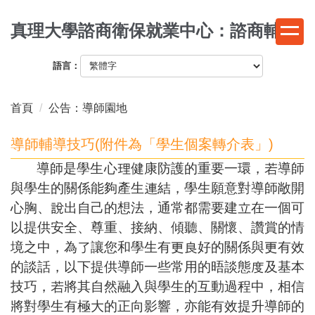
跳
真理大學諮商衛保就業中心：諮商輔導
到
主
要
語言：
內
容
首頁
公告：導師園地
區
導師輔導技巧(附件為「學生個案轉介表」)
導師是學生心理健康防護的重要一環，若導師
與學生的關係能夠產生連結，學生願意對導師敞開
心胸、說出自己的想法，通常都需要建立在一個可
以提供安全、尊重、接納、傾聽、關懷、讚賞的情
境之中，為了讓您和學生有更良好的關係與更有效
的談話，以下提供導師一些常用的晤談態度及基本
技巧，若將其自然融入與學生的互動過程中，相信
將對學生有極大的正向影響，亦能有效提升導師的