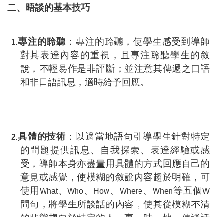
二、晤談的基本技巧
專注的聆聽
：專注的聆聽，使學生感受到導師
1.
對其表達內容的重視，且專注聆聽學生的敘
說，不輕易作是非評斷；並注意其傳遞之口語
和非口語訊息，適時給予回應。
具體的技術
：以適當地語句引導學生針對特定
2.
的問題提供訊息、自我探索、表達經驗或感
受，導師本身亦盡量用具體的方式回應自己的
意見或感覺，使模糊的敘說內容趨於明確，可
使用
、
、
、
、
等五個
What
Who
How
Where
When
W
問句，將學生所談話的內容，使其從模糊不清