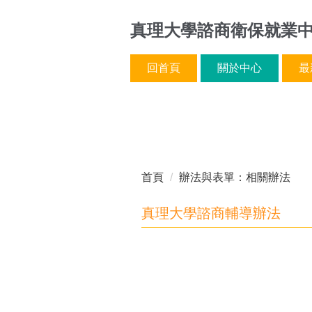
跳
真理大學諮商衛保就業
到
主
要
回首頁
關於中心
最
內
容
區
首頁
辦法與表單：相關辦法
真理大學諮商輔導辦法