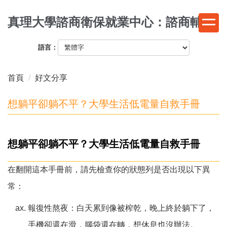
跳
真理大學諮商衛保就業中心：諮商輔導
到
主
要
語言：
內
容
首頁
好文分享
區
想躺平卻躺不平？大學生活低電量自救手冊
想躺平卻躺不平？大學生活低電量自救手冊
在翻開這本手冊前，請先檢查你的狀態列是否出現以下異
常：
報復性熬夜：白天累到像被榨乾，晚上終於躺下了，
手機卻還在滑，腦袋還在轉，想休息也沒辦法。