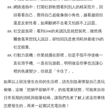
網路過熱中：打開社群軟體看到別人的精采照片，回
頭看看自己，覺得自己超級像個小角色，越看越煩但
還是反射性看，如果斷網不去看又怕跟不上話題。
社交超負荷：看到
的未讀訊息就想裝死，雖然偶
Line
爾會孤單想找人說話，卻怕回訊息會消耗掉最後
的
1%
社交能量。
行動力當機：作業就擺在那裡，但是手指不停使喚一
直在滑手機、一直在玩遊戲，明明做這些事也沒讓心
裡的焦慮變少，但就是「卡住了」。
如果以上狀況發生在你的生活裡，請先別急著懷疑自己貪玩
偷懶，這種「想躺平卻躺不平」的低電量狀態，可能來自你
日常長期的消耗與能量枯竭，讓我們先來了解上述這些事情
怎麼發生的，再來一起嘗試充電自救！