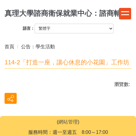
跳
真理大學諮商衛保就業中心：諮商輔導
到
主
要
語言：
內
容
首頁
公告：學生活動
區
114-2「打造一座，讓心休息的小花園」工作坊
瀏覽數:
(
網站管理
)
服務時間：週一至週五 8:00～17:00