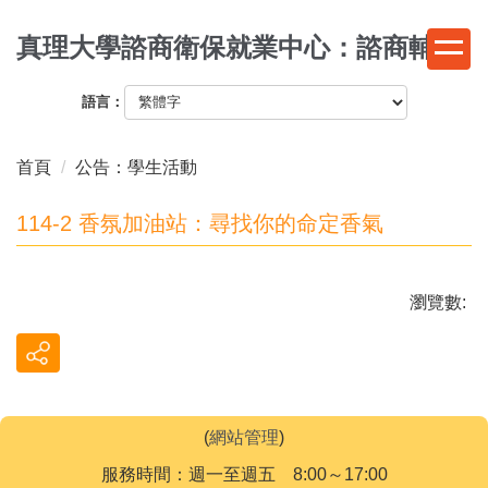
跳
真理大學諮商衛保就業中心：諮商輔導
到
主
要
語言：
內
容
首頁
公告：學生活動
區
114-2 香氛加油站：尋找你的命定香氣
瀏覽數:
(
網站管理
)
服務時間：週一至週五 8:00～17:00